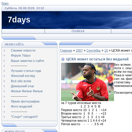
блич
Суббота, 08.08.2026, 10:32
7days
ГЛАВНАЯ
МЕНЮ САЙТА
Свежие новости
Главная
»
2007
»
Сентябрь
»
16
» ЦСКА может о
Форум 7days
ЦСКА может остаться без медалей
Ваши заметки о сайте
Без всяких
--------------
Хотя с опы
Лучшие статьи года
всём по-пор
Пока в чем
Женский взгляд
сил на фин
Всё обо всём
статистику
чемпионата?
Домашний очаг
Фильм Фильм Фильм
Посмотрите
--------------
Яркие фотографии
за 7 туров итоговые места
1 2 3 4 5 В
Фото моделей
Первое место 10 1 2 1 - =14
--------------
Второе место 1 9 3 - - =13
"Спорт" сегодня!!!
Третье место 2 1 3 2 1 =9
Четвертое место 1 1 4 4 4 =14
Пятое место - - - 3 5 =8
ФОРМА ВХОДА