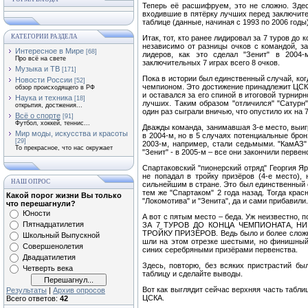
Теперь её расшифруем, это не сложно. Здес
входившие в пятёрку лучших перед заключител
таблице (данные, начиная с 1993 по 2006 годы)
КАТЕГОРИИ РАЗДЕЛА
Итак, тот, кто ранее лидировал за 7 туров до
независимо от разницы очков с командой, з
Интересное в Мире
[68]
лидеров, как это сделал "Зенит" в 2004
Про всё на свете
заключительных 7 играх всего 8 очков.
Музыка и ТВ
[171]
Пока в истории был единственный случай, ког
Новости России
[52]
чемпионом. Это достижение принадлежит ЦСКА 
обзор происходящего в РФ
и оставался за его спиной в итоговой турнир
Наука и техника
[18]
лучших. Таким образом "отличился" "Сатурн"
открытия, достжения...
один раз сыграли вничью, что опустило их на 
Всё о спорте
[91]
Футбол, хоккей, теннис...
Дважды команда, занимавшая 3-е место, выигр
Мир моды, искусства и красоты
в 2004-м, но в 5 случаях потенциальные брон
[29]
2003-м, например, стали седьмыми. "КамАЗ" 
То прекрасное, что нас окружает
"Зенит" - в 2005-м – все они закончили первен
Спартаковский "пионерский отряд" Георгия Яр
не попадал в тройку призёров (4-е место), 
НАШ ОПРОС
сильнейшим в стране. Это был единственный сл
тем же "Спартаком" 2 года назад. Тогда крас
Какой порог жизни Вы только
"Локомотива" и "Зенита", да и сами прибавили
что перешагнули?
Юности
А вот с пятым место – беда. Уж неизвестн
Пятнадцатилетия
ЗА 7 ТУРОВ ДО КОНЦА ЧЕМПИОНАТА, Н
ТРОЙКУ ПРИЗЁРОВ. Ведь было и более сложно
Школьный Выпускной
шли на этом отрезке шестыми, но финишный
Совершенолетия
синих серебряными призёрами первенства.
Двадцатилетия
Здесь, повторю, без всяких пристрастий б
Четверть века
таблицу и сделайте выводы.
Вот как выглядит сейчас верхняя часть таблицы:
Результаты
|
Архив опросов
ЦСКА.
Всего ответов:
42