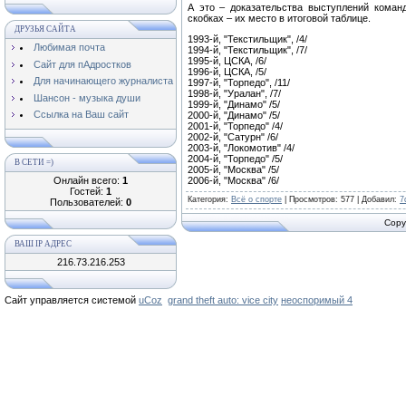
А это – доказательства выступлений коман
скобках – их место в итоговой таблице.
ДРУЗЬЯ САЙТА
1993-й, "Текстильщик", /4/
Любимая почта
1994-й, "Текстильщик", /7/
1995-й, ЦСКА, /6/
Сайт для пАдростков
1996-й, ЦСКА, /5/
Для начинающего журналиста
1997-й, "Торпедо", /11/
1998-й, "Уралан", /7/
Шансон - музыка души
1999-й, "Динамо" /5/
Ссылка на Ваш сайт
2000-й, "Динамо" /5/
2001-й, "Торпедо" /4/
2002-й, "Сатурн" /6/
2003-й, "Локомотив" /4/
2004-й, "Торпедо" /5/
В СЕТИ =)
2005-й, "Москва" /5/
Онлайн всего:
1
2006-й, "Москва" /6/
Гостей:
1
Категория
:
Всё о спорте
|
Просмотров
: 577 |
Добавил
:
7
Пользователей:
0
Copy
ВАШ IP АДРЕС
216.73.216.253
Сайт управляется системой
uCoz
grand theft auto: vice city
неоспоримый 4