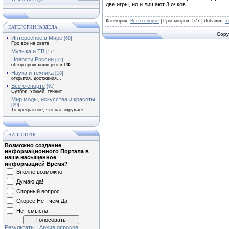
две игры, но и лишают 3 очков.
Категория
:
Всё о спорте
|
Просмотров
: 577 |
Добавил
:
7
КАТЕГОРИИ РАЗДЕЛА
Copy
Интересное в Мире
[68]
Про всё на свете
Музыка и ТВ
[171]
Новости России
[52]
обзор происходящего в РФ
Наука и техника
[18]
открытия, достжения...
Всё о спорте
[91]
Футбол, хоккей, теннис...
Мир моды, искусства и красоты
[29]
То прекрасное, что нас окружает
НАШ ОПРОС
Возможно создание
информационного Портала в
наше насыщенное
информацией Время?
Вполне возможно
Думаю да!
Спорный вопрос
Скорее Нет, чем Да
Нет смысла
Результаты
|
Архив опросов