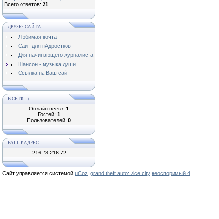
Всего ответов:
21
ДРУЗЬЯ САЙТА
Любимая почта
Сайт для пАдростков
Для начинающего журналиста
Шансон - музыка души
Ссылка на Ваш сайт
В СЕТИ =)
Онлайн всего:
1
Гостей:
1
Пользователей:
0
ВАШ IP АДРЕС
216.73.216.72
Сайт управляется системой
uCoz
grand theft auto: vice city
неоспоримый 4