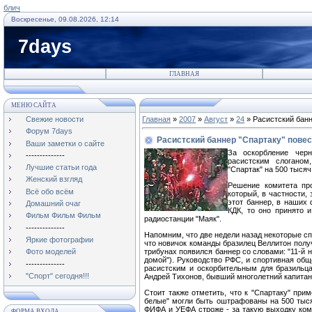
блич
Воскресенье, 09.08.2026, 12:14
7days
ГЛАВНАЯ
МЕНЮ САЙТА
Свежие новости
Главная
»
2007
»
Август
»
24
» Расистский банн
Форум 7days
Расистский баннер "Спартаку" пове
Ваши заметки о сайте
За оскорбление черн
--------------
расистским слоганом
Лучшие статьи года
"Спартак" на 500 тысяч
Женский взгляд
Решение комитета пр
Всё обо всём
который, в частности,
этот баннер, в наших 
Домашний очаг
КДК, то оно принято 
Фильм Фильм Фильм
радиостанции "Маяк".
--------------
Напомним, что две недели назад некоторые с
Яркие фотографии
что новичок команды бразилец Веллитон получ
трибунах появился баннер со словами: "11-й н
Фото моделей
домой"). Руководство РФС, и спортивная общ
--------------
расистским и оскорбительным для бразильц
"Спорт" сегодня!!!
Андрей Тихонов, бывший многолетний капитан 
Стоит также отметить, что к "Спартаку" при
белые" могли быть оштрафованы на 500 тыся
ФИФА и УЕФА строже - за такую выходку ком
ФОРМА ВХОДА